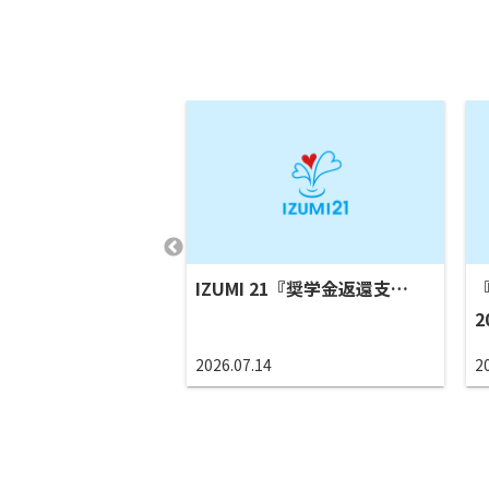
甲賀市・湖南市合同
IZUMI 21『奨学金返還支…
2
イベント
2026.07.14
2