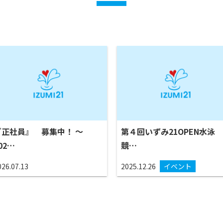
『正社員』 募集中！ ～
第４回いずみ21OPEN水泳
02…
競…
026.07.13
2025.12.26
イベント