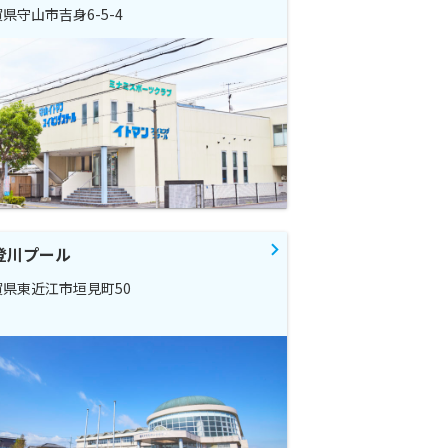
県守山市吉身6-5-4
登川プール
賀県東近江市垣見町50