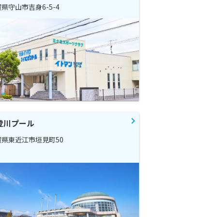
県守山市吉身6-5-4
登川プール
賀県東近江市垣見町50