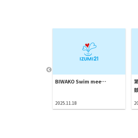
み21OPEN水泳
BIWAKO Swim mee…
イベント
2025.11.18
2