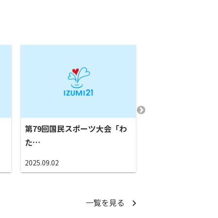
第79回国民スポーツ大会「わ
（株）いずみ二一
た…
用 L…
2025.09.02
2025.04.07
一覧を見る